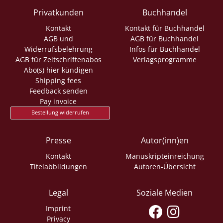
Privatkunden
Buchhandel
Kontakt
Kontakt für Buchhandel
AGB und
AGB für Buchhandel
Widerrufsbelehrung
Infos für Buchhandel
AGB für Zeitschriftenabos
Verlagsprogramme
Abo(s) hier kündigen
Shipping fees
Feedback senden
Pay invoice
Bestellung widerrufen
Presse
Autor(inn)en
Kontakt
Manuskripteinreichung
Titelabbildungen
Autoren-Übersicht
Legal
Soziale Medien
Imprint
Privacy