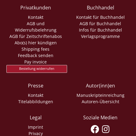
Privatkunden
Buchhandel
Kontakt
Kontakt für Buchhandel
AGB und
AGB für Buchhandel
Widerrufsbelehrung
Infos für Buchhandel
AGB für Zeitschriftenabos
Verlagsprogramme
Abo(s) hier kündigen
Shipping fees
Feedback senden
Pay invoice
Bestellung widerrufen
Presse
Autor(inn)en
Kontakt
Manuskripteinreichung
Titelabbildungen
Autoren-Übersicht
Legal
Soziale Medien
Imprint
Privacy