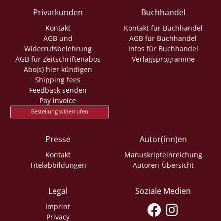
Privatkunden
Buchhandel
Kontakt
Kontakt für Buchhandel
AGB und
AGB für Buchhandel
Widerrufsbelehrung
Infos für Buchhandel
AGB für Zeitschriftenabos
Verlagsprogramme
Abo(s) hier kündigen
Shipping fees
Feedback senden
Pay invoice
Bestellung widerrufen
Presse
Autor(inn)en
Kontakt
Manuskripteinreichung
Titelabbildungen
Autoren-Übersicht
Legal
Soziale Medien
Imprint
Privacy