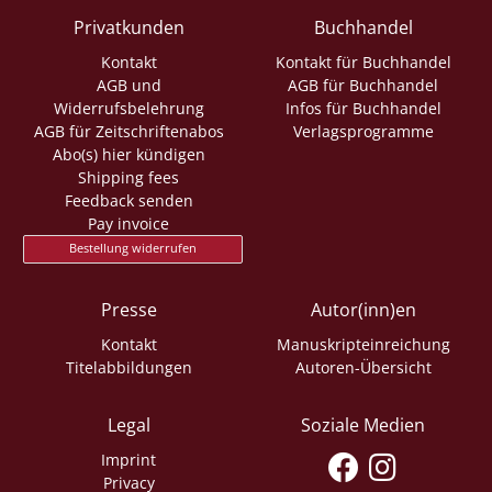
Privatkunden
Buchhandel
Kontakt
Kontakt für Buchhandel
AGB und
AGB für Buchhandel
Widerrufsbelehrung
Infos für Buchhandel
AGB für Zeitschriftenabos
Verlagsprogramme
Abo(s) hier kündigen
Shipping fees
Feedback senden
Pay invoice
Bestellung widerrufen
Presse
Autor(inn)en
Kontakt
Manuskripteinreichung
Titelabbildungen
Autoren-Übersicht
Legal
Soziale Medien
Imprint
Privacy