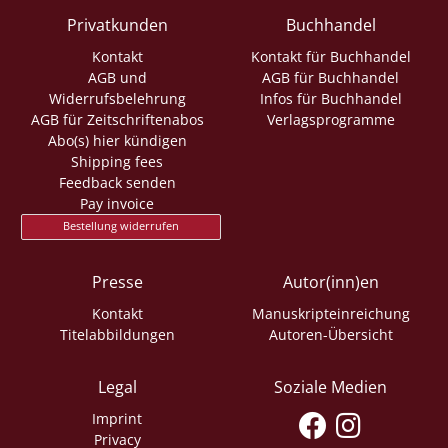
Privatkunden
Buchhandel
Kontakt
Kontakt für Buchhandel
AGB und
AGB für Buchhandel
Widerrufsbelehrung
Infos für Buchhandel
AGB für Zeitschriftenabos
Verlagsprogramme
Abo(s) hier kündigen
Shipping fees
Feedback senden
Pay invoice
Bestellung widerrufen
Presse
Autor(inn)en
Kontakt
Manuskripteinreichung
Titelabbildungen
Autoren-Übersicht
Legal
Soziale Medien
Imprint
Privacy