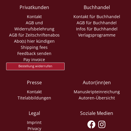
Privatkunden
Buchhandel
Kontakt
Kontakt für Buchhandel
AGB und
AGB für Buchhandel
Widerrufsbelehrung
Infos für Buchhandel
AGB für Zeitschriftenabos
Verlagsprogramme
Abo(s) hier kündigen
Shipping fees
Feedback senden
Pay invoice
Bestellung widerrufen
Presse
Autor(inn)en
Kontakt
Manuskripteinreichung
Titelabbildungen
Autoren-Übersicht
Legal
Soziale Medien
Imprint
Privacy