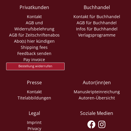
Privatkunden
Buchhandel
Kontakt
Kontakt für Buchhandel
AGB und
AGB für Buchhandel
Widerrufsbelehrung
Infos für Buchhandel
AGB für Zeitschriftenabos
Verlagsprogramme
Abo(s) hier kündigen
Shipping fees
Feedback senden
Pay invoice
Bestellung widerrufen
Presse
Autor(inn)en
Kontakt
Manuskripteinreichung
Titelabbildungen
Autoren-Übersicht
Legal
Soziale Medien
Imprint
Privacy