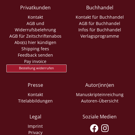
Privatkunden
Buchhandel
Kontakt
Kontakt für Buchhandel
AGB und
AGB für Buchhandel
Widerrufsbelehrung
Infos für Buchhandel
AGB für Zeitschriftenabos
Verlagsprogramme
Abo(s) hier kündigen
Shipping fees
Feedback senden
Pay invoice
Bestellung widerrufen
Presse
Autor(inn)en
Kontakt
Manuskripteinreichung
Titelabbildungen
Autoren-Übersicht
Legal
Soziale Medien
Imprint
Privacy