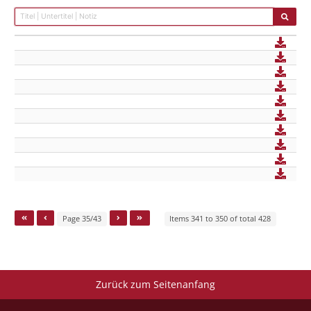
Page 35/43
Items 341 to 350 of total 428
Zurück zum Seitenanfang