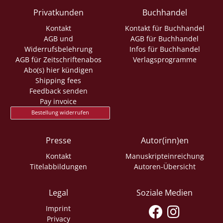
Privatkunden
Buchhandel
Kontakt
Kontakt für Buchhandel
AGB und
AGB für Buchhandel
Widerrufsbelehrung
Infos für Buchhandel
AGB für Zeitschriftenabos
Verlagsprogramme
Abo(s) hier kündigen
Shipping fees
Feedback senden
Pay invoice
Bestellung widerrufen
Presse
Autor(inn)en
Kontakt
Manuskripteinreichung
Titelabbildungen
Autoren-Übersicht
Legal
Soziale Medien
Imprint
Privacy