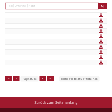
Page 35/43
Items 341 to 350 of total 428
Zurück zum Seitenanfang