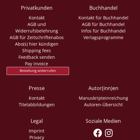
Privatkunden
Buchhandel
Kontakt
Kontakt für Buchhandel
AGB und
AGB für Buchhandel
Widerrufsbelehrung
Infos für Buchhandel
AGB für Zeitschriftenabos
Verlagsprogramme
Abo(s) hier kündigen
Shipping fees
Feedback senden
Pay invoice
Bestellung widerrufen
Presse
Autor(inn)en
Kontakt
Manuskripteinreichung
Titelabbildungen
Autoren-Übersicht
Legal
Soziale Medien
Imprint
Privacy