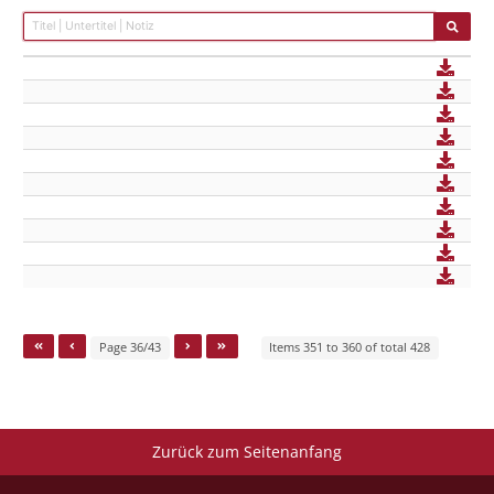
Page 36/43
Items 351 to 360 of total 428
Zurück zum Seitenanfang