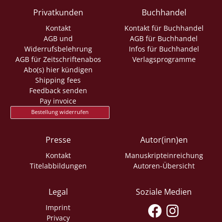
Privatkunden
Buchhandel
Kontakt
Kontakt für Buchhandel
AGB und
AGB für Buchhandel
Widerrufsbelehrung
Infos für Buchhandel
AGB für Zeitschriftenabos
Verlagsprogramme
Abo(s) hier kündigen
Shipping fees
Feedback senden
Pay invoice
Bestellung widerrufen
Presse
Autor(inn)en
Kontakt
Manuskripteinreichung
Titelabbildungen
Autoren-Übersicht
Legal
Soziale Medien
Imprint
Privacy