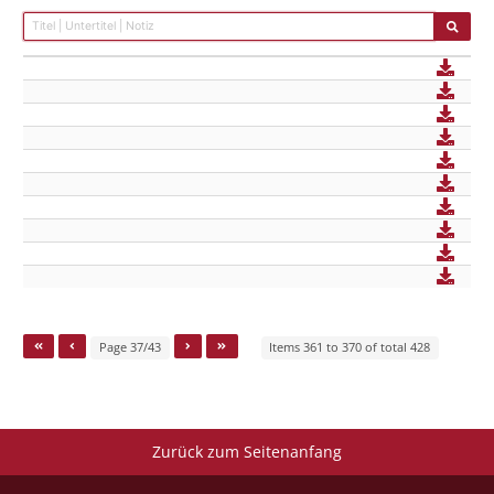
Page 37/43
Items 361 to 370 of total 428
Zurück zum Seitenanfang