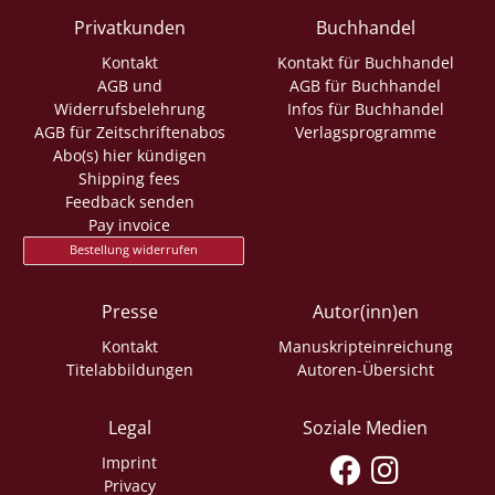
Privatkunden
Buchhandel
Kontakt
Kontakt für Buchhandel
AGB und
AGB für Buchhandel
Widerrufsbelehrung
Infos für Buchhandel
AGB für Zeitschriftenabos
Verlagsprogramme
Abo(s) hier kündigen
Shipping fees
Feedback senden
Pay invoice
Bestellung widerrufen
Presse
Autor(inn)en
Kontakt
Manuskripteinreichung
Titelabbildungen
Autoren-Übersicht
Legal
Soziale Medien
Imprint
Privacy