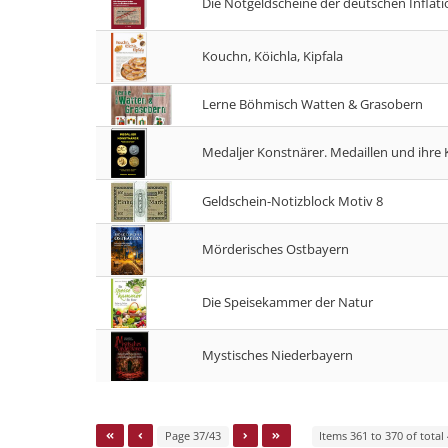
Die Notgeldscheine der deutschen Inflati
Kouchn, Köichla, Kipfala
Lerne Böhmisch Watten & Grasobern
Medaljer Konstnärer. Medaillen und ihre K
Geldschein-Notizblock Motiv 8
Mörderisches Ostbayern
Die Speisekammer der Natur
Mystisches Niederbayern
Page 37/43
Items 361 to 370 of total