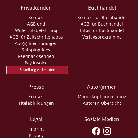
Privatkunden
Buchhandel
Kontakt
Kontakt für Buchhandel
AGB und
AGB für Buchhandel
Widerrufsbelehrung
Infos für Buchhandel
AGB für Zeitschriftenabos
Verlagsprogramme
Abo(s) hier kündigen
Shipping fees
Feedback senden
Pay invoice
Bestellung widerrufen
Presse
Autor(inn)en
Kontakt
Manuskripteinreichung
Titelabbildungen
Autoren-Übersicht
Legal
Soziale Medien
Imprint
Privacy