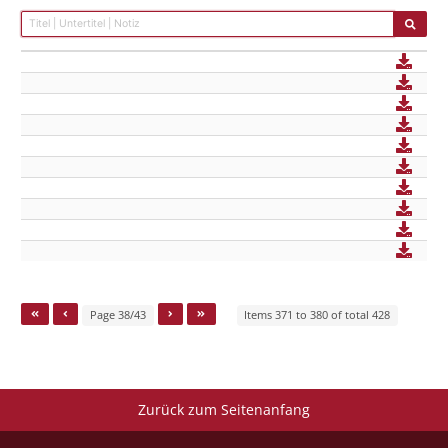
Page 38/43
Items 371 to 380 of total 428
Zurück zum Seitenanfang