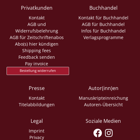
Privatkunden
Buchhandel
Kontakt
Kontakt für Buchhandel
AGB und
AGB für Buchhandel
Widerrufsbelehrung
Infos für Buchhandel
AGB für Zeitschriftenabos
Verlagsprogramme
Abo(s) hier kündigen
Shipping fees
Feedback senden
Pay invoice
Bestellung widerrufen
Presse
Autor(inn)en
Kontakt
Manuskripteinreichung
Titelabbildungen
Autoren-Übersicht
Legal
Soziale Medien
Imprint
Privacy