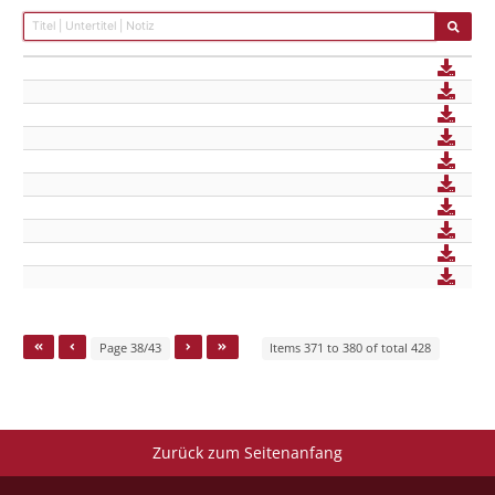
Page 38/43
Items 371 to 380 of total 428
Zurück zum Seitenanfang