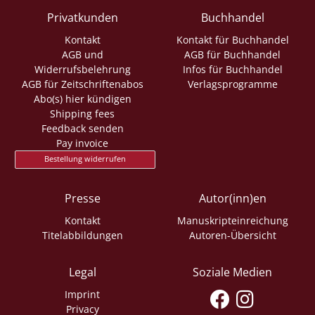
Privatkunden
Buchhandel
Kontakt
Kontakt für Buchhandel
AGB und
AGB für Buchhandel
Widerrufsbelehrung
Infos für Buchhandel
AGB für Zeitschriftenabos
Verlagsprogramme
Abo(s) hier kündigen
Shipping fees
Feedback senden
Pay invoice
Bestellung widerrufen
Presse
Autor(inn)en
Kontakt
Manuskripteinreichung
Titelabbildungen
Autoren-Übersicht
Legal
Soziale Medien
Imprint
Privacy