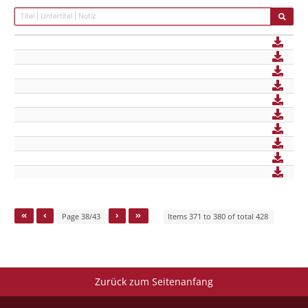
Page 38/43
Items 371 to 380 of total 428
Zurück zum Seitenanfang