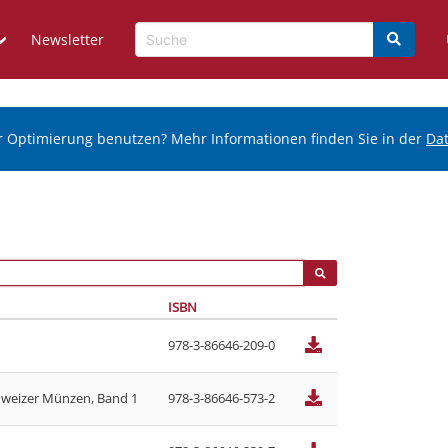
Newsletter
r Optimierung benutzen? Mehr Informationen finden Sie in der
Da
ISBN
978-3-86646-209-0
hweizer Münzen, Band 1
978-3-86646-573-2