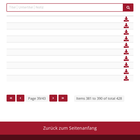
Page 39/43
Items 381 to 390 of total 428
Zurück zum Seitenanfang