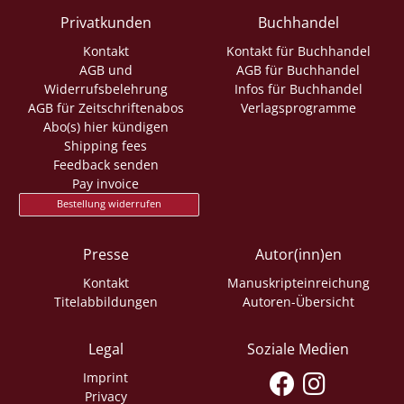
Privatkunden
Buchhandel
Kontakt
Kontakt für Buchhandel
AGB und
AGB für Buchhandel
Widerrufsbelehrung
Infos für Buchhandel
AGB für Zeitschriftenabos
Verlagsprogramme
Abo(s) hier kündigen
Shipping fees
Feedback senden
Pay invoice
Bestellung widerrufen
Presse
Autor(inn)en
Kontakt
Manuskripteinreichung
Titelabbildungen
Autoren-Übersicht
Legal
Soziale Medien
Imprint
Privacy