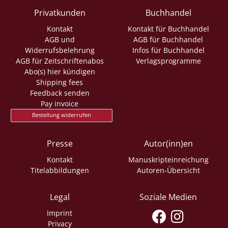
Privatkunden
Buchhandel
Kontakt
Kontakt für Buchhandel
AGB und
AGB für Buchhandel
Widerrufsbelehrung
Infos für Buchhandel
AGB für Zeitschriftenabos
Verlagsprogramme
Abo(s) hier kündigen
Shipping fees
Feedback senden
Pay invoice
Bestellung widerrufen
Presse
Autor(inn)en
Kontakt
Manuskripteinreichung
Titelabbildungen
Autoren-Übersicht
Legal
Soziale Medien
Imprint
Privacy