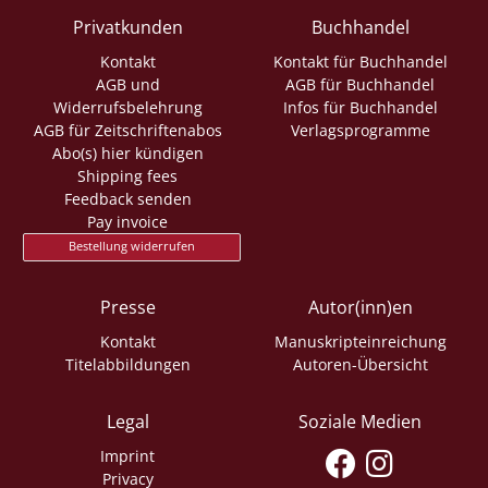
Privatkunden
Buchhandel
Kontakt
Kontakt für Buchhandel
AGB und
AGB für Buchhandel
Widerrufsbelehrung
Infos für Buchhandel
AGB für Zeitschriftenabos
Verlagsprogramme
Abo(s) hier kündigen
Shipping fees
Feedback senden
Pay invoice
Bestellung widerrufen
Presse
Autor(inn)en
Kontakt
Manuskripteinreichung
Titelabbildungen
Autoren-Übersicht
Legal
Soziale Medien
Imprint
Privacy