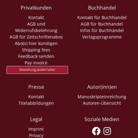
Privatkunden
Buchhandel
Kontakt
Kontakt für Buchhandel
AGB und
AGB für Buchhandel
Widerrufsbelehrung
Infos für Buchhandel
AGB für Zeitschriftenabos
Verlagsprogramme
Abo(s) hier kündigen
Shipping fees
Feedback senden
Pay invoice
Bestellung widerrufen
Presse
Autor(inn)en
Kontakt
Manuskripteinreichung
Titelabbildungen
Autoren-Übersicht
Legal
Soziale Medien
Imprint
Privacy