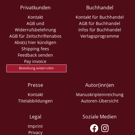
Privatkunden
Buchhandel
Kontakt
Kontakt für Buchhandel
AGB und
AGB für Buchhandel
Widerrufsbelehrung
Infos für Buchhandel
AGB für Zeitschriftenabos
Verlagsprogramme
Abo(s) hier kündigen
Shipping fees
Feedback senden
Pay invoice
Bestellung widerrufen
Presse
Autor(inn)en
Kontakt
Manuskripteinreichung
Titelabbildungen
Autoren-Übersicht
Legal
Soziale Medien
Imprint
Privacy