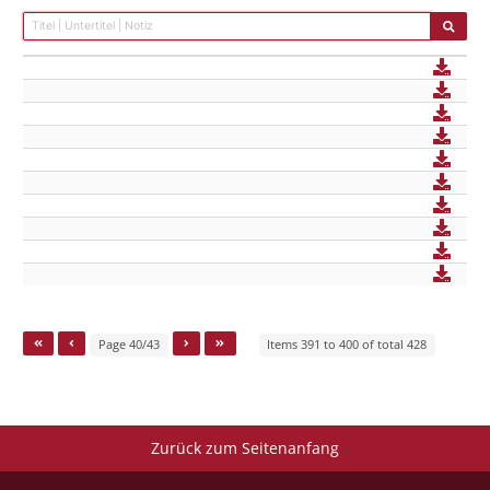
Page 40/43
Items 391 to 400 of total 428
Zurück zum Seitenanfang