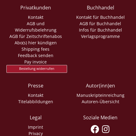
Privatkunden
Buchhandel
Kontakt
Kontakt für Buchhandel
AGB und
AGB für Buchhandel
Widerrufsbelehrung
Infos für Buchhandel
AGB für Zeitschriftenabos
Verlagsprogramme
Abo(s) hier kündigen
Shipping fees
Feedback senden
Pay invoice
Bestellung widerrufen
Presse
Autor(inn)en
Kontakt
Manuskripteinreichung
Titelabbildungen
Autoren-Übersicht
Legal
Soziale Medien
Imprint
Privacy