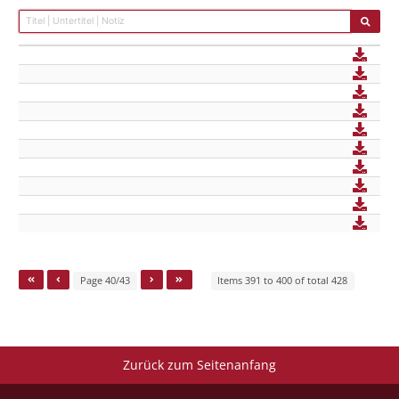
Page 40/43
Items 391 to 400 of total 428
Zurück zum Seitenanfang