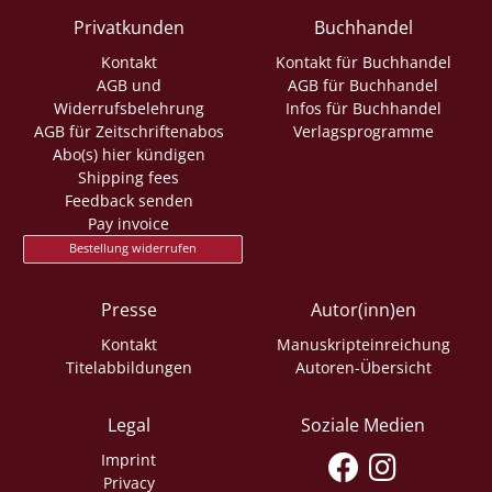
Privatkunden
Buchhandel
Kontakt
Kontakt für Buchhandel
AGB und
AGB für Buchhandel
Widerrufsbelehrung
Infos für Buchhandel
AGB für Zeitschriftenabos
Verlagsprogramme
Abo(s) hier kündigen
Shipping fees
Feedback senden
Pay invoice
Bestellung widerrufen
Presse
Autor(inn)en
Kontakt
Manuskripteinreichung
Titelabbildungen
Autoren-Übersicht
Legal
Soziale Medien
Imprint
Privacy