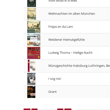
Vom Woid in d'Welt
Weihnachten im alten München
Frejas en da Lam
Weidener Heimatgefühle
Ludwig Thoma – Heilige Nacht
Münzgeschichte Habsburg-Lothringen, Be
I sog nix!
Grant