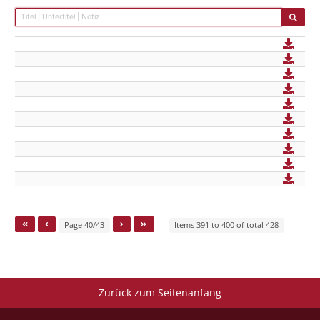
Page 40/43
Items 391 to 400 of total 428
Zurück zum Seitenanfang