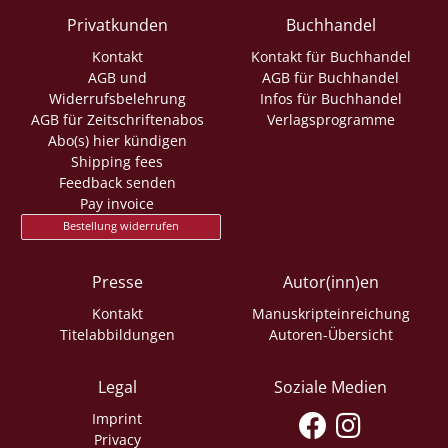
Privatkunden
Buchhandel
Kontakt
Kontakt für Buchhandel
AGB und
AGB für Buchhandel
Widerrufsbelehrung
Infos für Buchhandel
AGB für Zeitschriftenabos
Verlagsprogramme
Abo(s) hier kündigen
Shipping fees
Feedback senden
Pay invoice
Bestellung widerrufen
Presse
Autor(inn)en
Kontakt
Manuskripteinreichung
Titelabbildungen
Autoren-Übersicht
Legal
Soziale Medien
Imprint
Privacy