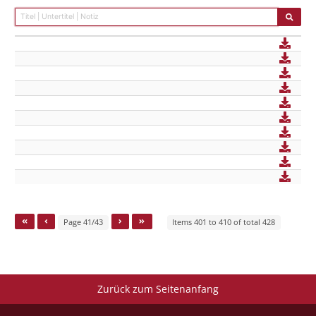
Page 41/43
Items 401 to 410 of total 428
Zurück zum Seitenanfang