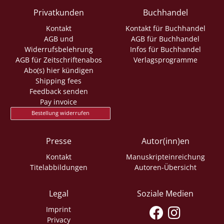
Privatkunden
Buchhandel
Kontakt
Kontakt für Buchhandel
AGB und
AGB für Buchhandel
Widerrufsbelehrung
Infos für Buchhandel
AGB für Zeitschriftenabos
Verlagsprogramme
Abo(s) hier kündigen
Shipping fees
Feedback senden
Pay invoice
Bestellung widerrufen
Presse
Autor(inn)en
Kontakt
Manuskripteinreichung
Titelabbildungen
Autoren-Übersicht
Legal
Soziale Medien
Imprint
Privacy