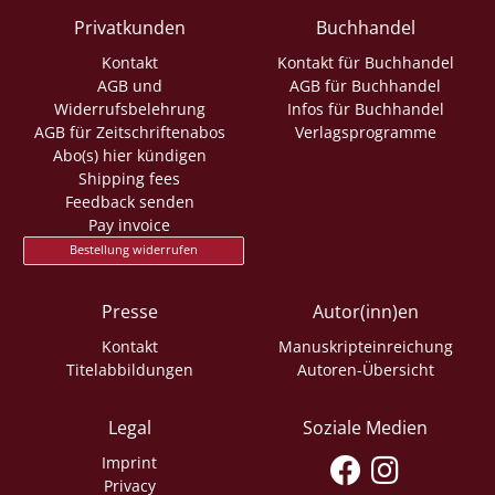
Privatkunden
Buchhandel
Kontakt
Kontakt für Buchhandel
AGB und
AGB für Buchhandel
Widerrufsbelehrung
Infos für Buchhandel
AGB für Zeitschriftenabos
Verlagsprogramme
Abo(s) hier kündigen
Shipping fees
Feedback senden
Pay invoice
Bestellung widerrufen
Presse
Autor(inn)en
Kontakt
Manuskripteinreichung
Titelabbildungen
Autoren-Übersicht
Legal
Soziale Medien
Imprint
Privacy