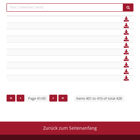
Page 41/43
Items 401 to 410 of total 428
Zurück zum Seitenanfang