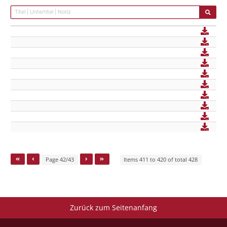
Page 42/43
Items 411 to 420 of total 428
Zurück zum Seitenanfang