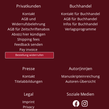
Privatkunden
Buchhandel
Kontakt
Kontakt für Buchhandel
AGB und
AGB für Buchhandel
Widerrufsbelehrung
Infos für Buchhandel
AGB für Zeitschriftenabos
Verlagsprogramme
Abo(s) hier kündigen
Shipping fees
Feedback senden
Pay invoice
Bestellung widerrufen
Presse
Autor(inn)en
Kontakt
Manuskripteinreichung
Titelabbildungen
Autoren-Übersicht
Legal
Soziale Medien
Imprint
Privacy