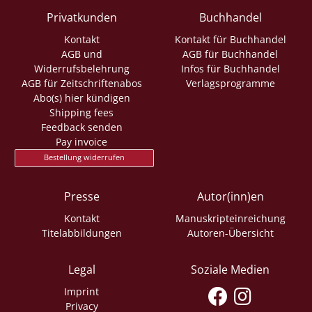
Privatkunden
Buchhandel
Kontakt
Kontakt für Buchhandel
AGB und
AGB für Buchhandel
Widerrufsbelehrung
Infos für Buchhandel
AGB für Zeitschriftenabos
Verlagsprogramme
Abo(s) hier kündigen
Shipping fees
Feedback senden
Pay invoice
Bestellung widerrufen
Presse
Autor(inn)en
Kontakt
Manuskripteinreichung
Titelabbildungen
Autoren-Übersicht
Legal
Soziale Medien
Imprint
Privacy