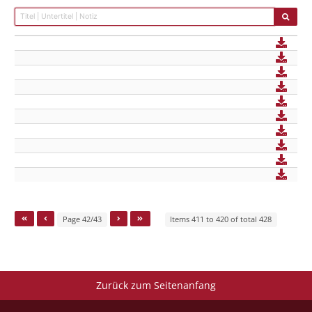
Page 42/43
Items 411 to 420 of total 428
Zurück zum Seitenanfang