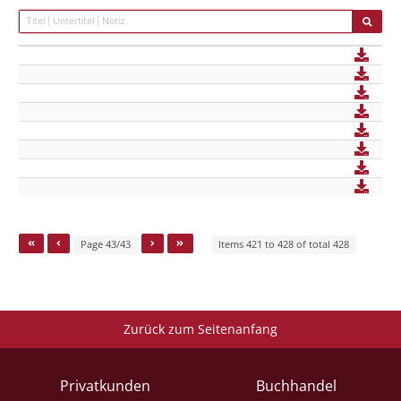
Page 43/43
Items 421 to 428 of total 428
Zurück zum Seitenanfang
Privatkunden
Buchhandel