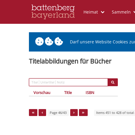
Heimat
Sammeln
Darf unsere Website Cookies zu
Titelabbildungen für Bücher
Vorschau
Title
ISBN
Page 46/43
Items 451 to 428 of total