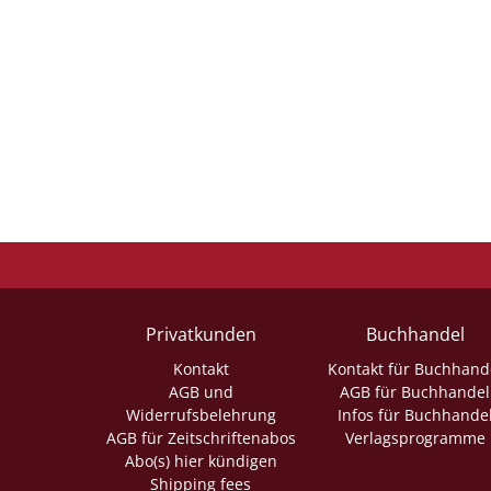
Privatkunden
Buchhandel
Kontakt
Kontakt für Buchhand
AGB und
AGB für Buchhandel
Widerrufsbelehrung
Infos für Buchhande
AGB für Zeitschriftenabos
Verlagsprogramme
Abo(s) hier kündigen
Shipping fees