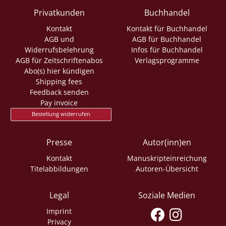
Privatkunden
Buchhandel
Kontakt
Kontakt für Buchhandel
AGB und
AGB für Buchhandel
Widerrufsbelehrung
Infos für Buchhandel
AGB für Zeitschriftenabos
Verlagsprogramme
Abo(s) hier kündigen
Shipping fees
Feedback senden
Pay invoice
Bestellung widerrufen
Presse
Autor(inn)en
Kontakt
Manuskripteinreichung
Titelabbildungen
Autoren-Übersicht
Legal
Soziale Medien
Imprint
Privacy