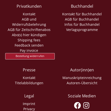
Privatkunden
Buchhandel
Kontakt
Kontakt für Buchhandel
AGB und
AGB für Buchhandel
Widerrufsbelehrung
Infos für Buchhandel
AGB für Zeitschriftenabos
Verlagsprogramme
Abo(s) hier kündigen
Shipping fees
Feedback senden
Pay invoice
Bestellung widerrufen
Presse
Autor(inn)en
Kontakt
Manuskripteinreichung
Titelabbildungen
Autoren-Übersicht
Legal
Soziale Medien
Imprint
Privacy