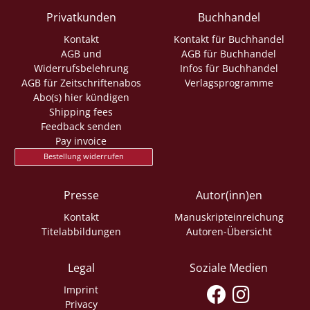
Privatkunden
Buchhandel
Kontakt
Kontakt für Buchhandel
AGB und
AGB für Buchhandel
Widerrufsbelehrung
Infos für Buchhandel
AGB für Zeitschriftenabos
Verlagsprogramme
Abo(s) hier kündigen
Shipping fees
Feedback senden
Pay invoice
Bestellung widerrufen
Presse
Autor(inn)en
Kontakt
Manuskripteinreichung
Titelabbildungen
Autoren-Übersicht
Legal
Soziale Medien
Imprint
Privacy