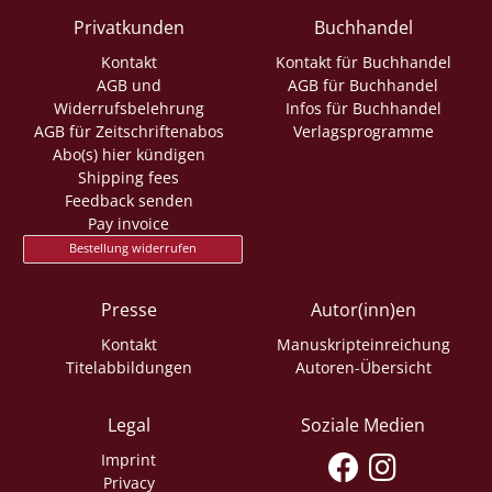
Privatkunden
Buchhandel
Kontakt
Kontakt für Buchhandel
AGB und
AGB für Buchhandel
Widerrufsbelehrung
Infos für Buchhandel
AGB für Zeitschriftenabos
Verlagsprogramme
Abo(s) hier kündigen
Shipping fees
Feedback senden
Pay invoice
Bestellung widerrufen
Presse
Autor(inn)en
Kontakt
Manuskripteinreichung
Titelabbildungen
Autoren-Übersicht
Legal
Soziale Medien
Imprint
Privacy