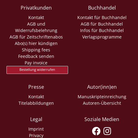
Privatkunden
Buchhandel
Kontakt
Kontakt für Buchhandel
AGB und
AGB für Buchhandel
Widerrufsbelehrung
Infos für Buchhandel
AGB für Zeitschriftenabos
Verlagsprogramme
Abo(s) hier kündigen
Shipping fees
Feedback senden
Pay invoice
Bestellung widerrufen
Presse
Autor(inn)en
Kontakt
Manuskripteinreichung
Titelabbildungen
Autoren-Übersicht
Legal
Soziale Medien
Imprint
Privacy