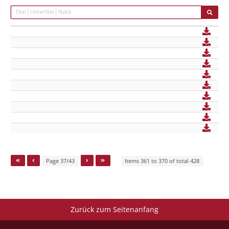
Page 37/43
Items 361 to 370 of total 428
Zurück zum Seitenanfang