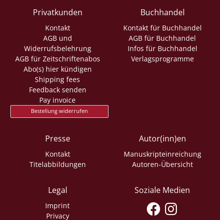
Privatkunden
Buchhandel
Kontakt
Kontakt für Buchhandel
AGB und
AGB für Buchhandel
Widerrufsbelehrung
Infos für Buchhandel
AGB für Zeitschriftenabos
Verlagsprogramme
Abo(s) hier kündigen
Shipping fees
Feedback senden
Pay invoice
Bestellung widerrufen
Presse
Autor(inn)en
Kontakt
Manuskripteinreichung
Titelabbildungen
Autoren-Übersicht
Legal
Soziale Medien
Imprint
Privacy