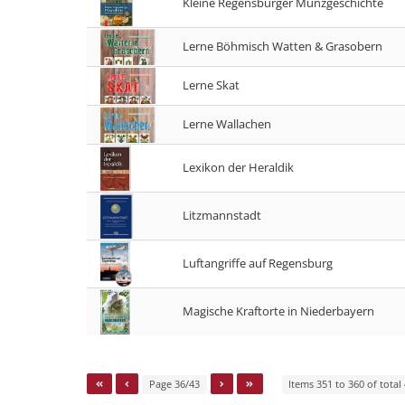
Kleine Regensburger Münzgeschichte
Lerne Böhmisch Watten & Grasobern
Lerne Skat
Lerne Wallachen
Lexikon der Heraldik
Litzmannstadt
Luftangriffe auf Regensburg
Magische Kraftorte in Niederbayern
Page 36/43
Items 351 to 360 of total