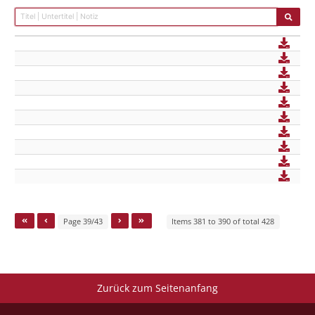
Page 39/43
Items 381 to 390 of total 428
Zurück zum Seitenanfang