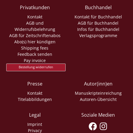
Privatkunden
Buchhandel
Kontakt
Kontakt für Buchhandel
AGB und
AGB für Buchhandel
Widerrufsbelehrung
Infos für Buchhandel
AGB für Zeitschriftenabos
Verlagsprogramme
Abo(s) hier kündigen
Shipping fees
Feedback senden
Pay invoice
Bestellung widerrufen
Presse
Autor(inn)en
Kontakt
Manuskripteinreichung
Titelabbildungen
Autoren-Übersicht
Legal
Soziale Medien
Imprint
Privacy