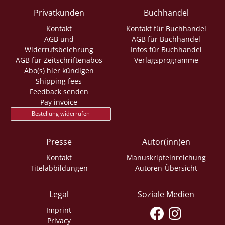
Privatkunden
Buchhandel
Kontakt
Kontakt für Buchhandel
AGB und
AGB für Buchhandel
Widerrufsbelehrung
Infos für Buchhandel
AGB für Zeitschriftenabos
Verlagsprogramme
Abo(s) hier kündigen
Shipping fees
Feedback senden
Pay invoice
Bestellung widerrufen
Presse
Autor(inn)en
Kontakt
Manuskripteinreichung
Titelabbildungen
Autoren-Übersicht
Legal
Soziale Medien
Imprint
Privacy