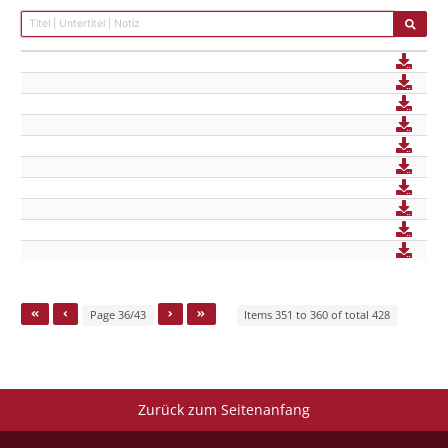
Page 36/43
Items 351 to 360 of total 428
Zurück zum Seitenanfang