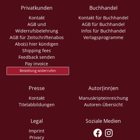
Privatkunden
Buchhandel
Kontakt
Kontakt für Buchhandel
AGB und
AGB für Buchhandel
Widerrufsbelehrung
Infos für Buchhandel
AGB für Zeitschriftenabos
Verlagsprogramme
Abo(s) hier kündigen
Shipping fees
Feedback senden
Pay invoice
Bestellung widerrufen
Presse
Autor(inn)en
Kontakt
Manuskripteinreichung
Titelabbildungen
Autoren-Übersicht
Legal
Soziale Medien
Imprint
Privacy