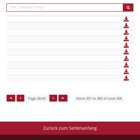
Page 36/43
Items 351 to 360 of total 428
Zurück zum Seitenanfang