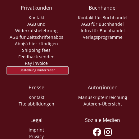
Privatkunden
Buchhandel
Kontakt
Kontakt für Buchhandel
AGB und
AGB für Buchhandel
Widerrufsbelehrung
Infos für Buchhandel
AGB für Zeitschriftenabos
Verlagsprogramme
Abo(s) hier kündigen
Shipping fees
Feedback senden
Pay invoice
Bestellung widerrufen
Presse
Autor(inn)en
Kontakt
Manuskripteinreichung
Titelabbildungen
Autoren-Übersicht
Legal
Soziale Medien
Imprint
Privacy