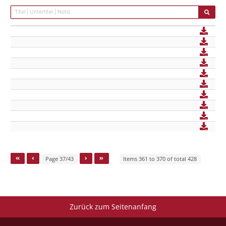
Page 37/43
Items 361 to 370 of total 428
Zurück zum Seitenanfang