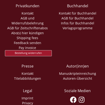
Privatkunden
Buchhandel
Kontakt
Kontakt für Buchhandel
AGB und
AGB für Buchhandel
Widerrufsbelehrung
Infos für Buchhandel
AGB für Zeitschriftenabos
Verlagsprogramme
Abo(s) hier kündigen
Shipping fees
Feedback senden
Pay invoice
Bestellung widerrufen
Presse
Autor(inn)en
Kontakt
Manuskripteinreichung
Titelabbildungen
Autoren-Übersicht
Legal
Soziale Medien
Imprint
Privacy