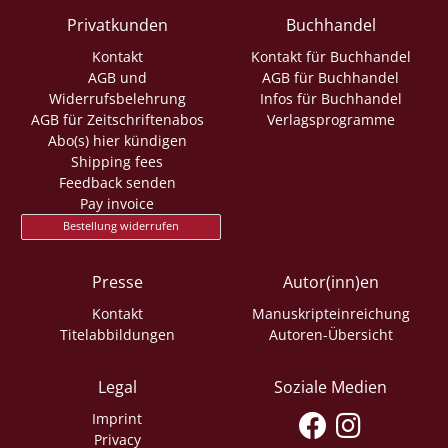
Privatkunden
Buchhandel
Kontakt
Kontakt für Buchhandel
AGB und
AGB für Buchhandel
Widerrufsbelehrung
Infos für Buchhandel
AGB für Zeitschriftenabos
Verlagsprogramme
Abo(s) hier kündigen
Shipping fees
Feedback senden
Pay invoice
Bestellung widerrufen
Presse
Autor(inn)en
Kontakt
Manuskripteinreichung
Titelabbildungen
Autoren-Übersicht
Legal
Soziale Medien
Imprint
Privacy