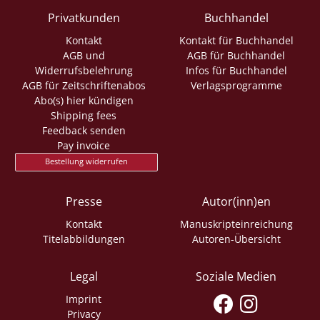
Privatkunden
Buchhandel
Kontakt
Kontakt für Buchhandel
AGB und
AGB für Buchhandel
Widerrufsbelehrung
Infos für Buchhandel
AGB für Zeitschriftenabos
Verlagsprogramme
Abo(s) hier kündigen
Shipping fees
Feedback senden
Pay invoice
Bestellung widerrufen
Presse
Autor(inn)en
Kontakt
Manuskripteinreichung
Titelabbildungen
Autoren-Übersicht
Legal
Soziale Medien
Imprint
Privacy