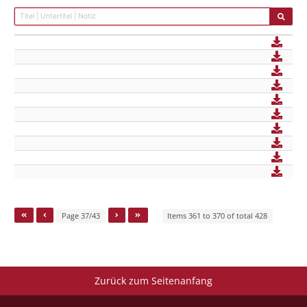
Page 37/43
Items 361 to 370 of total 428
Zurück zum Seitenanfang