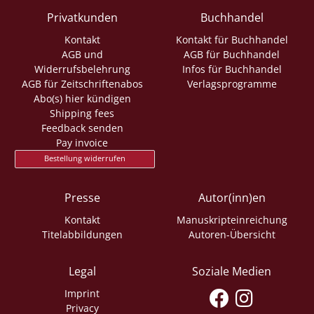
Privatkunden
Buchhandel
Kontakt
Kontakt für Buchhandel
AGB und
AGB für Buchhandel
Widerrufsbelehrung
Infos für Buchhandel
AGB für Zeitschriftenabos
Verlagsprogramme
Abo(s) hier kündigen
Shipping fees
Feedback senden
Pay invoice
Bestellung widerrufen
Presse
Autor(inn)en
Kontakt
Manuskripteinreichung
Titelabbildungen
Autoren-Übersicht
Legal
Soziale Medien
Imprint
Privacy