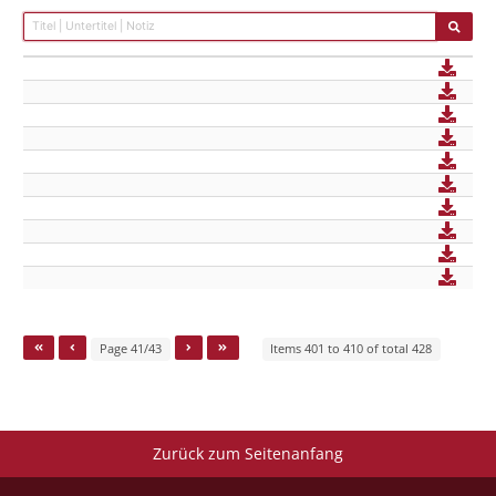
Page 41/43
Items 401 to 410 of total 428
Zurück zum Seitenanfang