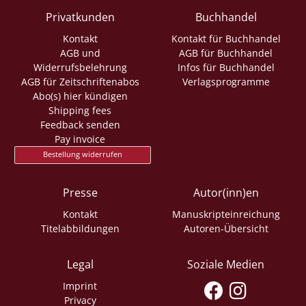
Privatkunden
Buchhandel
Kontakt
Kontakt für Buchhandel
AGB und
AGB für Buchhandel
Widerrufsbelehrung
Infos für Buchhandel
AGB für Zeitschriftenabos
Verlagsprogramme
Abo(s) hier kündigen
Shipping fees
Feedback senden
Pay invoice
Bestellung widerrufen
Presse
Autor(inn)en
Kontakt
Manuskripteinreichung
Titelabbildungen
Autoren-Übersicht
Legal
Soziale Medien
Imprint
Privacy