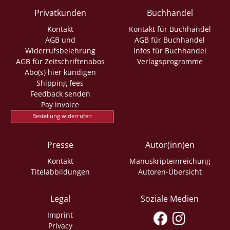
Privatkunden
Buchhandel
Kontakt
Kontakt für Buchhandel
AGB und
AGB für Buchhandel
Widerrufsbelehrung
Infos für Buchhandel
AGB für Zeitschriftenabos
Verlagsprogramme
Abo(s) hier kündigen
Shipping fees
Feedback senden
Pay invoice
Bestellung widerrufen
Presse
Autor(inn)en
Kontakt
Manuskripteinreichung
Titelabbildungen
Autoren-Übersicht
Legal
Soziale Medien
Imprint
Privacy