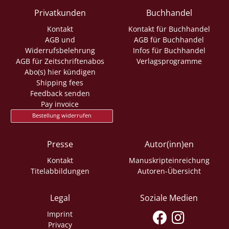
Privatkunden
Buchhandel
Kontakt
Kontakt für Buchhandel
AGB und
AGB für Buchhandel
Widerrufsbelehrung
Infos für Buchhandel
AGB für Zeitschriftenabos
Verlagsprogramme
Abo(s) hier kündigen
Shipping fees
Feedback senden
Pay invoice
Bestellung widerrufen
Presse
Autor(inn)en
Kontakt
Manuskripteinreichung
Titelabbildungen
Autoren-Übersicht
Legal
Soziale Medien
Imprint
Privacy